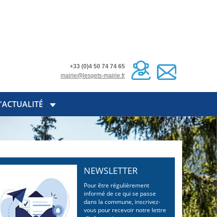
+33 (0)4 50 74 74 65
mairie@lesgets-mairie.fr
'ACTUALITÉ
NEWSLETTER
Pour être régulièrement
informé de ce qui se passe
dans la commune, inscrivez-
vous pour recevoir notre lettre