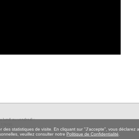
u lundi au vendredi :
 17H30.
r des statistiques de visite. En cliquant sur "J'accepte", vous déclarez a
rsonnelles, veuillez consulter notre
Politique de Confidentialité
.