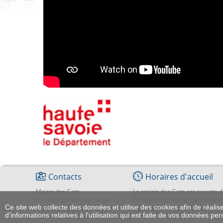
Contacts
Horaires d'accueil
Mairie des Gets
La mairie des Gets est ouverte d
61 route du Front de neige
De 8H30 à 12H30 et de 13H30 à
Ce site web collecte des données et utilise des cookies afin de réalise
74260 LES GETS
Fermée le samedi et dimanche.
d'informations relatives à l'utilisation qui est faite de vos données pe
Tél. 04 50 74 74 65