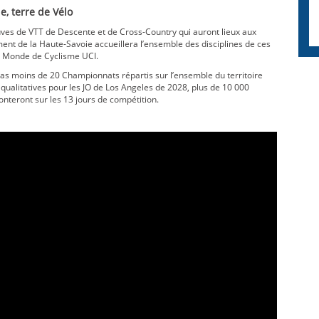
e, terre de Vélo
ves de VTT de Descente et de Cross-Country qui auront lieux aux
ent de la Haute-Savoie accueillera l’ensemble des disciplines de ces
 Monde de Cyclisme UCI.
s moins de 20 Championnats répartis sur l’ensemble du territoire
 qualitatives pour les JO de Los Angeles de 2028, plus de 10 000
ronteront sur les 13 jours de compétition.