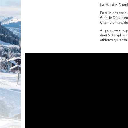
La Haute-Savoi
En plus des épreu
Gets, le Départem
Championnats du
Au programme, pa
dont 5 disciplines
athlètes qui s’aff