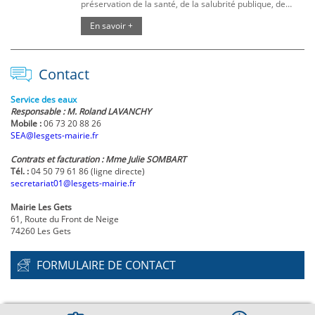
préservation de la santé, de la salubrité publique, de
l’alimentation en eau potable et pour la protection des
En savoir +
ressources en eau.
Contact
Service des eaux
Responsable : M. Roland LAVANCHY
Mobile :
06 73 20 88 26
SEA@lesgets-mairie.fr
Contrats et facturation : Mme Julie SOMBART
Tél. :
04 50 79 61 86 (ligne directe)
secretariat01@lesgets-mairie.fr
Mairie Les Gets
61, Route du Front de Neige
74260 Les Gets
FORMULAIRE DE CONTACT