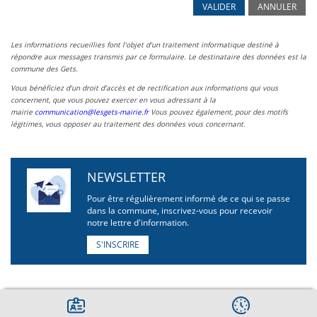
VALIDER
ANNULER
Les informations recueillies font l’objet d’un traitement informatique destiné à
répondre aux messages transmis par ce formulaire. Le destinataire des données est la
commune des Gets.
Vous bénéficiez d’un droit d’accès et de rectification aux informations qui vous
concernent, que vous pouvez exercer en vous adressant à la
mairie
communication@lesgets-mairie.fr
Vous pouvez également, pour des motifs
légitimes, vous opposer au traitement des données vous concernant.
NEWSLETTER
Pour être régulièrement informé de ce qui se passe
dans la commune, inscrivez-vous pour recevoir
notre lettre d'information.
S'INSCRIRE