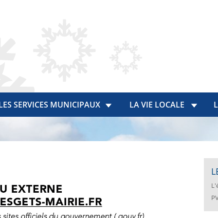
LES SERVICES MUNICIPAUX
LA VIE LOCALE
L
L
L'
PV