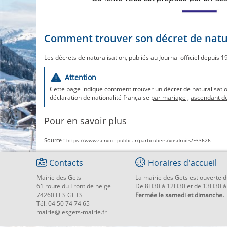
Comment trouver son décret de natura
Les décrets de naturalisation, publiés au Journal officiel depuis 1
Attention
Cette page indique comment trouver un décret de
naturalisati
déclaration de nationalité française
par mariage
,
ascendant de
Pour en savoir plus
Source :
https://www.service-public.fr/particuliers/vosdroits/F33626
Contacts
Horaires d'accueil
Mairie des Gets
La mairie des Gets est ouverte d
61 route du Front de neige
De 8H30 à 12H30 et de 13H30 à
74260 LES GETS
Fermée le samedi et dimanche.
Tél. 04 50 74 74 65
mairie@lesgets-mairie.fr