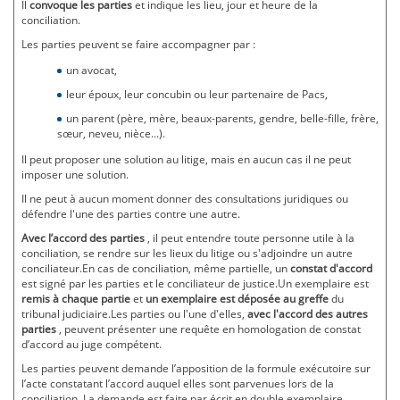
Il
convoque les parties
et indique les lieu, jour et heure de la
conciliation.
Les parties peuvent se faire accompagner par :
un avocat,
leur époux, leur concubin ou leur partenaire de Pacs,
un parent (père, mère, beaux-parents, gendre, belle-fille, frère,
sœur, neveu, nièce...).
Il peut proposer une solution au litige, mais en aucun cas il ne peut
imposer une solution.
Il ne peut à aucun moment donner des consultations juridiques ou
défendre l'une des parties contre une autre.
Avec l’accord des parties
, il peut entendre toute personne utile à la
conciliation, se rendre sur les lieux du litige ou s'adjoindre un autre
conciliateur.En cas de conciliation, même partielle, un
constat d'accord
est signé par les parties et le conciliateur de justice.Un exemplaire est
remis à chaque partie
et
un exemplaire est déposée au greffe
du
tribunal judiciaire.Les parties ou l'une d'elles,
avec l'accord des autres
parties
, peuvent présenter une requête en homologation de constat
d’accord au juge compétent.
Les parties peuvent demande l’apposition de la formule exécutoire sur
l’acte constatant l’accord auquel elles sont parvenues lors de la
conciliation. La demande est faite par écrit en double exemplaire