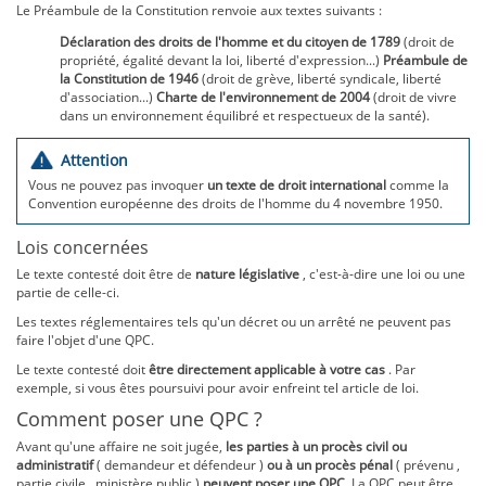
Le Préambule de la Constitution renvoie aux textes suivants :
Déclaration des droits de l'homme et du citoyen de 1789
(droit de
propriété, égalité devant la loi, liberté d'expression...)
Préambule de
la Constitution de 1946
(droit de grève, liberté syndicale, liberté
d'association...)
Charte de l'environnement de 2004
(droit de vivre
dans un environnement équilibré et respectueux de la santé).
Attention
Vous ne pouvez pas invoquer
un texte de droit international
comme la
Convention européenne des droits de l'homme du 4 novembre 1950.
Lois concernées
Le texte contesté doit être de
nature législative
, c'est-à-dire une loi ou une
partie de celle-ci.
Les textes réglementaires tels qu'un décret ou un arrêté ne peuvent pas
faire l'objet d'une QPC.
Le texte contesté doit
être directement applicable à votre cas
. Par
exemple, si vous êtes poursuivi pour avoir enfreint tel article de loi.
Comment poser une QPC ?
Avant qu'une affaire ne soit jugée,
les parties à un procès civil ou
administratif
( demandeur et défendeur )
ou à un procès pénal
( prévenu ,
partie civile , ministère public )
peuvent poser une QPC
.La QPC peut être