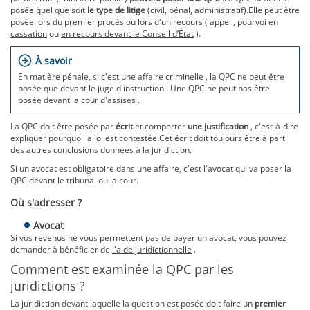
posée quel que soit
le type de litige
(civil, pénal, administratif).Elle peut être
posée lors du premier procès ou lors d'un recours ( appel ,
pourvoi en
cassation
ou
en recours devant le Conseil d’État
).
À savoir
En matière pénale, si c'est une affaire criminelle , la QPC ne peut être
posée que devant le juge d'instruction . Une QPC ne peut pas être
posée devant la
cour d'assises
.
La QPC doit être posée par
écrit
et comporter
une justification
, c'est-à-dire
expliquer pourquoi la loi est contestée.Cet écrit doit toujours être à part
des autres conclusions données à la juridiction.
Si un avocat est obligatoire dans une affaire, c'est l'avocat qui va poser la
QPC devant le tribunal ou la cour.
Où s'adresser ?
Avocat
Si vos revenus ne vous permettent pas de payer un avocat, vous pouvez
demander à bénéficier de
l'aide juridictionnelle
.
Comment est examinée la QPC par les
juridictions ?
La juridiction devant laquelle la question est posée doit faire un
premier