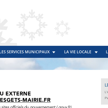
LES SERVICES MUNICIPAUX
LA VIE LOCALE
L
L
L'
PV