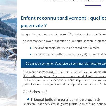
Enfant reconnu tardivement : quelle
parentale ?
Lorsque les parents ne sont pas mariés, le père qui
reconnaît
son
Il peut demander à avoir l'exercice de l'autorité parentale, en 
Déclaration conjointe en cas d'accord avec la mère
Devant le juge aux affaires familiales (Jaf) en cas de d
Déclaration conjointe d'exercice en commun de l'autorité pa
Si
la mère est d'accord
, les parents peuvent faire une
déclarat
Déclaration conjointe d'exercice en commun de l'autorité pare
Ce formulaire doit être
déposé
ou
adressé
par lettre recomma
judiciaire du tribunal judiciaire dont dépend le domicile de l'enf
Où s'adresser ?
Tribunal judiciaire ou tribunal de proximité
Le directeur des services de greffe judiciaire du tribunal peut 